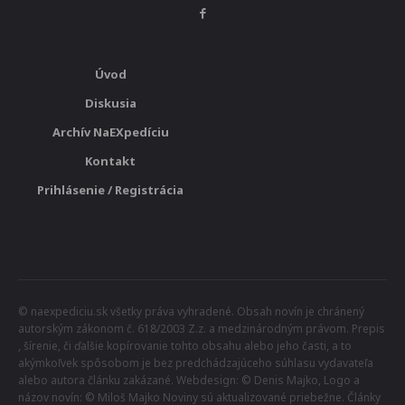
Úvod
Diskusia
Archív NaEXpedíciu
Kontakt
Prihlásenie / Registrácia
© naexpediciu.sk všetky práva vyhradené. Obsah novín je chránený
autorským zákonom č. 618/2003 Z.z. a medzinárodným právom. Prepis
, šírenie, či ďalšie kopírovanie tohto obsahu alebo jeho časti, a to
akýmkoľvek spôsobom je bez predchádzajúceho súhlasu vydavateľa
alebo autora článku zakázané. Webdesign: © Denis Majko, Logo a
názov novín: © Miloš Majko Noviny sú aktualizované priebežne. Články