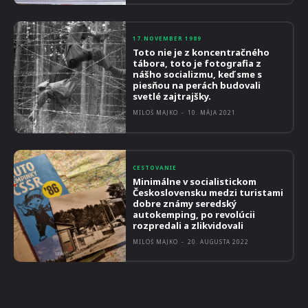
17.NOVEMBER 1989
Toto nie je z koncentračného
tábora, toto je fotografia z
nášho socializmu, keď sme s
piesňou na perách budovali
svetlé zajtrajšky.
MILOŠ MAJKO
-
10. MÁJA 2021
CESTOVANIE
Minimálne v socialistickom
Československu medzi turistami
dobre známy seredský
autokemping, po revolúcii
rozpredali a zlikvidovali
MILOŠ MAJKO
-
20. AUGUSTA 2022