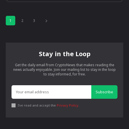
1
2
3
Stay in the Loop
Get the daily email from CryptoNews that makes reading the
news actually enjoyable. Join our mailing list to stay in the loop
to stay informed, for free.
Subscribe
I've read and accept the
Privacy Policy
.