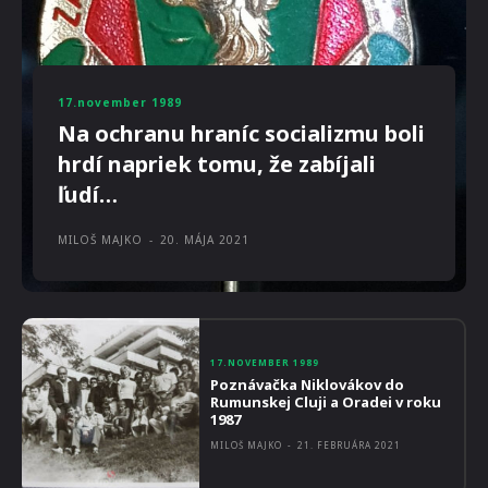
17.november 1989
Na ochranu hraníc socializmu boli
hrdí napriek tomu, že zabíjali
ľudí…
MILOŠ MAJKO
-
20. MÁJA 2021
17.NOVEMBER 1989
Poznávačka Niklovákov do
Rumunskej Cluji a Oradei v roku
1987
MILOŠ MAJKO
-
21. FEBRUÁRA 2021