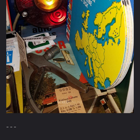
– – –