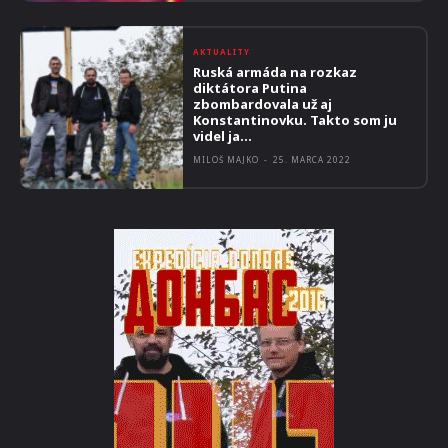
AKTUALITY
Ruská armáda na rozkaz
diktátora Putina
zbombardovala už aj
Konstantinovku. Takto som ju
videl ja…
MILOŠ MAJKO
-
25. MARCA 2022