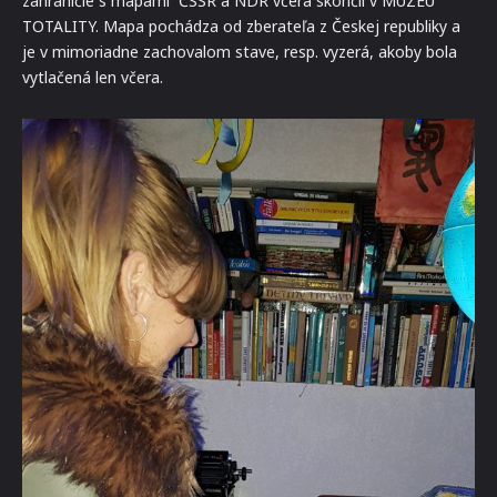
zahraničie s mapami ČSSR a NDR včera skončil v MÚZEU
TOTALITY. Mapa pochádza od zberateľa z Českej republiky a
je v mimoriadne zachovalom stave, resp. vyzerá, akoby bola
vytlačená len včera.