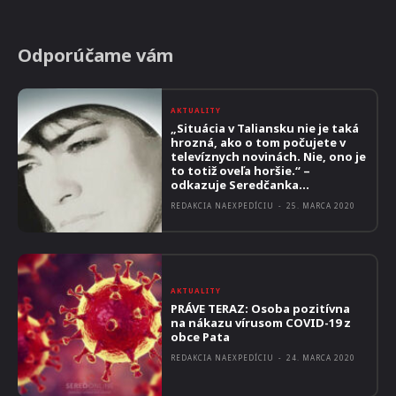
Odporúčame vám
AKTUALITY
„Situácia v Taliansku nie je taká
hrozná, ako o tom počujete v
televíznych novinách. Nie, ono je
to totiž oveľa horšie.“ –
odkazuje Seredčanka...
REDAKCIA NAEXPEDÍCIU
-
25. MARCA 2020
AKTUALITY
PRÁVE TERAZ: Osoba pozitívna
na nákazu vírusom COVID-19 z
obce Pata
REDAKCIA NAEXPEDÍCIU
-
24. MARCA 2020