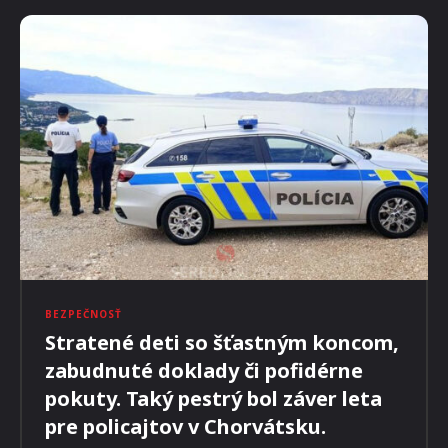
BEZPEČNOSŤ
Stratené deti so šťastným koncom,
zabudnuté doklady či pofidérne
pokuty. Taký pestrý bol záver leta
pre policajtov v Chorvátsku.