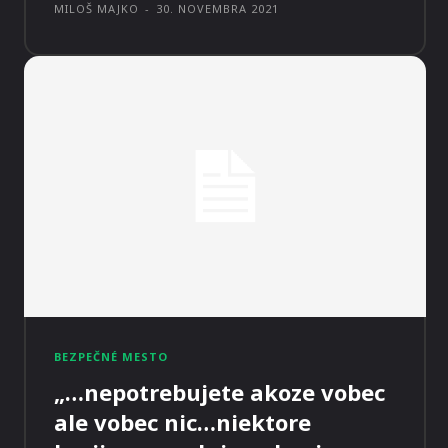
MILOŠ MAJKO
-
30. NOVEMBRA 2021
BEZPEČNÉ MESTO
„…nepotrebujete akoze vobec
ale vobec nic…niektore