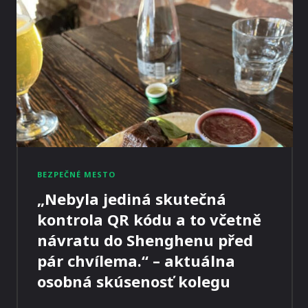
BEZPEČNÉ MESTO
„Nebyla jediná skutečná
kontrola QR kódu a to včetně
návratu do Shenghenu před
pár chvílema.“ – aktuálna
osobná skúsenosť kolegu