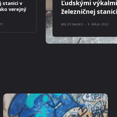
Ľudskými výkalmi
 stanici v
ako verejný
železničnej stanic
MILOŠ MAJKO
-
9. MÁJA 2022
20