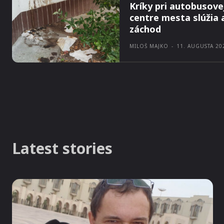
Kríky pri autobusovej
centre mesta slúžia 
záchod
MILOŠ MAJKO
-
11. AUGUSTA 20
Latest stories