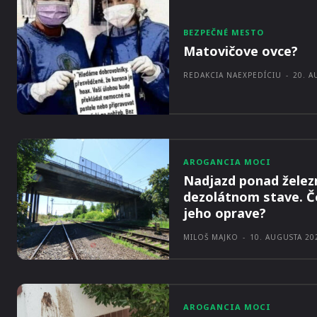
BEZPEČNÉ MESTO
Matovičove ovce?
REDAKCIA NAEXPEDÍCIU
-
20. A
AROGANCIA MOCI
Nadjazd ponad železn
dezolátnom stave. Č
jeho oprave?
MILOŠ MAJKO
-
10. AUGUSTA 20
AROGANCIA MOCI