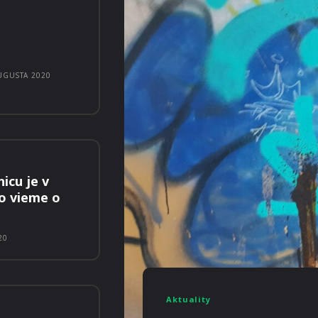
UGUSTA 2020
icu je v
o vieme o
20
Aktuality