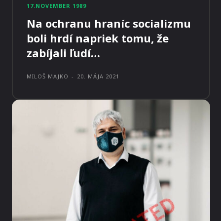
17.NOVEMBER 1989
Na ochranu hraníc socializmu
boli hrdí napriek tomu, že
zabíjali ľudí…
MILOŠ MAJKO
-
20. MÁJA 2021