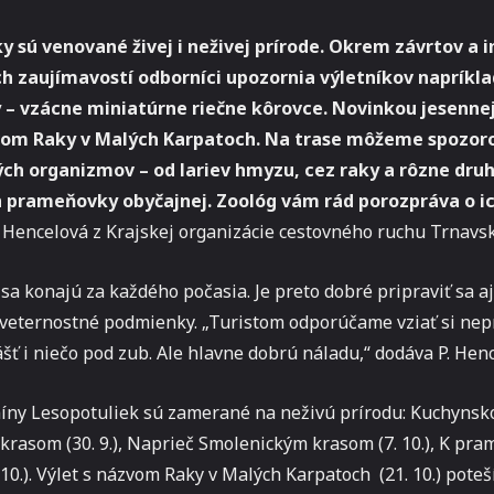
y sú venované živej i neživej prírode. Okrem závrtov a 
h zaujímavostí odborníci upozornia výletníkov napríkla
 vzácne miniatúrne riečne kôrovce. Novinkou jesennej
vom Raky v Malých Karpatoch. Na trase môžeme spozoro
ch organizmov – od lariev hmyzu, cez raky a rôzne druh
prameňovky obyčajnej. Zoológ vám rád porozpráva o ic
 Hencelová z Krajskej organizácie cestovného ruchu Trnavsk
sa konajú za každého počasia. Je preto dobré pripraviť sa a
oveternostné podmienky. „Turistom odporúčame vziať si n
ášť i niečo pod zub. Ale hlavne dobrú náladu,“ dodáva P. Hen
míny Lesopotuliek sú zamerané na neživú prírodu: Kuchynsk
rasom (30. 9.), Naprieč Smolenickým krasom (7. 10.), K pr
 10.). Výlet s názvom Raky v Malých Karpatoch (21. 10.) poteš