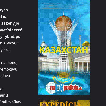
iných
d na
 sezóny je
vať viaceré
y rýb až po
h živote,“
ý kraj.
j na menej
epremokavú
celová.
o-
ameňu
í milovníkov