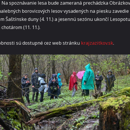
dy. Na spoznávanie lesa bude zameraná prechádzka Obrázko
 malebných borovicových lesov vysadených na piesku zavedie 
om Šaštínske duny (4. 11.) a jesennú sezónu ukončí Lesopot
hotárom (11. 11.).
obnosti sú dostupné cez web stránku
krajzazitkov.sk
.