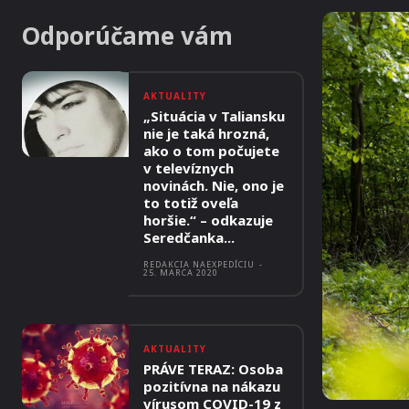
Odporúčame vám
AKTUALITY
„Situácia v Taliansku
nie je taká hrozná,
ako o tom počujete
v televíznych
novinách. Nie, ono je
to totiž oveľa
horšie.“ – odkazuje
Seredčanka...
REDAKCIA NAEXPEDÍCIU
-
25. MARCA 2020
AKTUALITY
PRÁVE TERAZ: Osoba
pozitívna na nákazu
vírusom COVID-19 z