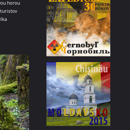
vou horou
turistov
ulka