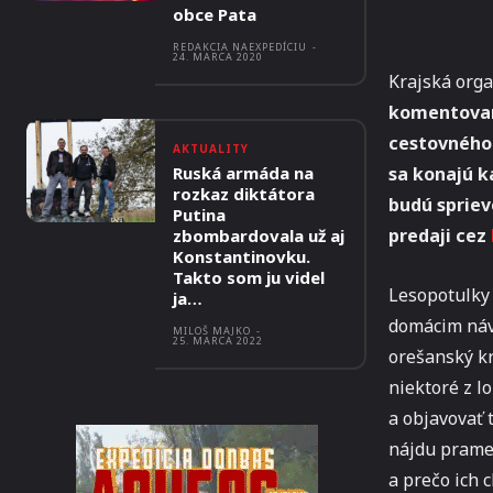
obce Pata
REDAKCIA NAEXPEDÍCIU
-
24. MARCA 2020
Krajská org
komentovaný
cestovného 
AKTUALITY
Ruská armáda na
sa konajú k
rozkaz diktátora
budú spriev
Putina
predaji cez
zbombardovala už aj
Konstantinovku.
Takto som ju videl
Lesopotulky 
ja…
domácim náv
MILOŠ MAJKO
-
25. MARCA 2022
orešanský kr
niektoré z l
a objavovať 
nájdu prameň
a prečo ich 