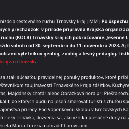
anizácia cestovného ruchu Trnavský kraj |MM|
Po úspechu 
ch prechádzok v prírode pripravila Krajská organizác
ruchu (KOCR) Trnavský kraj ich pokračovanie. Jesenné 
aždú sobotu od 30. septembra do 11. novembra 2023. Aj 
odcami výletníkov geológ, zoológ a lesný pedagóg. Lístk
krajzazitkov.sk
.
sa stali súčasťou pravidelnej ponuky produktov, ktoré pribl
števníkom zaujímavosti Trnavského kraja zážitkov. Kuchyn
as, Majdánsky chotár alebo Obrázková hora pri Piešťanoch.
okalít, do ktorých budú na jeseň smerovať turisti s chuťou s
tajomstvá prírody. Pod Vápenkovou skalou v Brezovských K
 rieky Trnávka, dozvedia sa, ako vznikli piesočné duny na 
chcela Mária Terézia nahradiť borovicami.