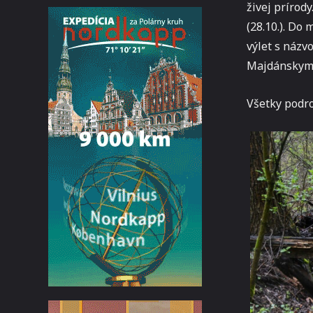
živej príro
(28.10.). Do
výlet s názv
Majdánskym c
Všetky podr