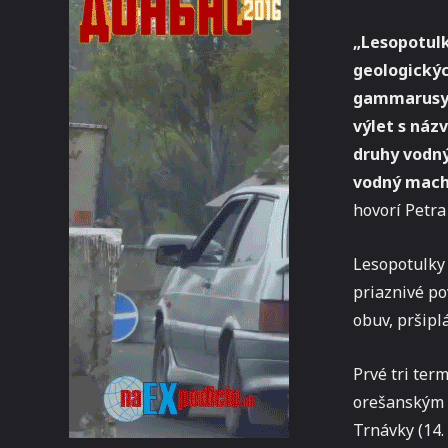
„Lesopotulk
geologickýc
gammarusy –
výlet s náz
druhy vodný
vodný mach 
hovorí Petra
Lesopotulky 
priaznivé p
obuv, pršipl
Prvé tri ter
orešanským k
Trnávky (14.