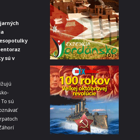
jarných
ia
Lesopotulky
tentoraz
y sú v
ižujú
sko-
 To sú
poznávať
arpatoch
Záhorí