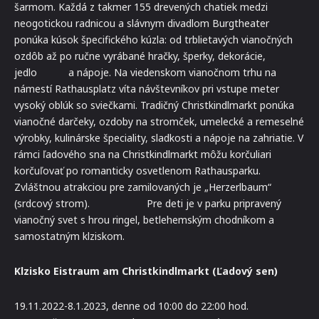
šarmom. Každá z takmer 155 drevených chatiek medzi
neogotickou radnicou a slávnym divadlom Burgtheater
ponúka kúsok špecifického kúzla: od trblietavých vianočných
ozdôb až po ručne vyrábané hračky, šperky, dekorácie,
jedlo a nápoje. Na viedenskom vianočnom trhu na
námestí Rathausplatz víta návštevníkov pri vstupe meter
vysoký oblúk so sviečkami. Tradičný Christkindlmarkt ponúka
vianočné darčeky, ozdoby na stromček, umelecké a remeselné
výrobky, kulinárske špeciality, sladkosti a nápoje na zahriatie. V
rámci ľadového sna na Christkindlmarkt môžu korčuliari
korčuľovať po romanticky osvetlenom Rathausparku.
Zvláštnou atrakciou pre zamilovaných je „Herzerlbaum“
(srdcový strom). Pre deti je v parku pripravený
vianočný svet s hrou ringel, betlehemským chodníkom a
samostatným klziskom.
Klzisko Eistraum am Christkindlmarkt (Ľadový sen)
19.11.2022-8.1.2023, denne od 10:00 do 22:00 hod.