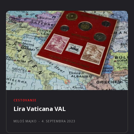
CESTOVANIE
Zážitkové prehliadky Piešťan už aj
v rodnom jazyku Ľudovíta Wintera
REDAKCIA NAEXPEDÍCIU
-
12. SEPTEMBRA 2023