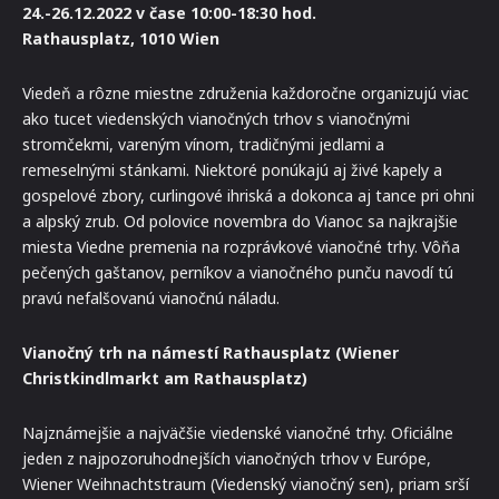
24.-26.12.2022 v čase 10:00-18:30 hod.
Rathausplatz, 1010 Wien
Viedeň a rôzne miestne združenia každoročne organizujú viac
ako tucet viedenských vianočných trhov s vianočnými
stromčekmi, vareným vínom, tradičnými jedlami a
remeselnými stánkami. Niektoré ponúkajú aj živé kapely a
gospelové zbory, curlingové ihriská a dokonca aj tance pri ohni
a alpský zrub. Od polovice novembra do Vianoc sa najkrajšie
miesta Viedne premenia na rozprávkové vianočné trhy. Vôňa
pečených gaštanov, perníkov a vianočného punču navodí tú
pravú nefalšovanú vianočnú náladu.
Vianočný trh na námestí Rathausplatz (Wiener
Christkindlmarkt am Rathausplatz)
Najznámejšie a najväčšie viedenské vianočné trhy. Oficiálne
jeden z najpozoruhodnejších vianočných trhov v Európe,
Wiener Weihnachtstraum (Viedenský vianočný sen), priam srší