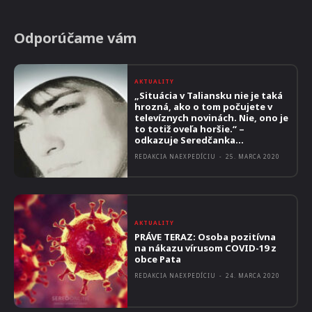
Odporúčame vám
AKTUALITY
„Situácia v Taliansku nie je taká
hrozná, ako o tom počujete v
televíznych novinách. Nie, ono je
to totiž oveľa horšie.“ –
odkazuje Seredčanka...
REDAKCIA NAEXPEDÍCIU
-
25. MARCA 2020
AKTUALITY
PRÁVE TERAZ: Osoba pozitívna
na nákazu vírusom COVID-19 z
obce Pata
REDAKCIA NAEXPEDÍCIU
-
24. MARCA 2020