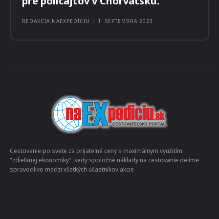
BEZPEČNOSŤ
Stratené deti so šťastným koncom,
zabudnuté doklady či pofidérne
pokuty. Taký pestrý bol záver leta
pre policajtov v Chorvátsku.
REDAKCIA NAEXPEDÍCIU
-
1. SEPTEMBRA 2023