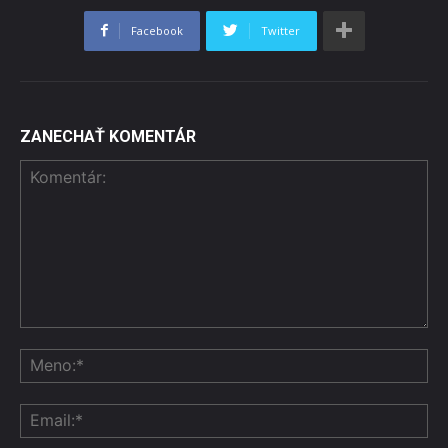
Facebook
Twitter
ZANECHAŤ KOMENTÁR
Komentár:
Me
Ema