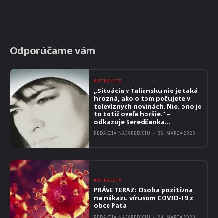
Odporúčame vám
AKTUALITY
„Situácia v Taliansku nie je taká
hrozná, ako o tom počujete v
televíznych novinách. Nie, ono je
to totiž oveľa horšie.“ –
odkazuje Seredčanka...
REDAKCIA NAEXPEDÍCIU
-
25. MARCA 2020
AKTUALITY
PRÁVE TERAZ: Osoba pozitívna
na nákazu vírusom COVID-19 z
obce Pata
REDAKCIA NAEXPEDÍCIU
-
24. MARCA 2020