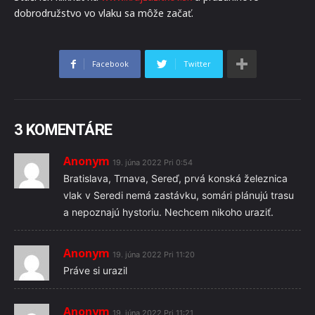
dobrodružstvo vo vlaku sa môže začať.
Facebook
Twitter
3 KOMENTÁRE
Anonym
19. júna 2022 Pri 0:54
Bratislava, Trnava, Sereď, prvá konská železnica
vlak v Seredi nemá zastávku, somári plánujú trasu
a nepoznajú hystoriu. Nechcem nikoho uraziť.
Anonym
19. júna 2022 Pri 11:20
Práve si urazil
Anonym
19. júna 2022 Pri 11:21