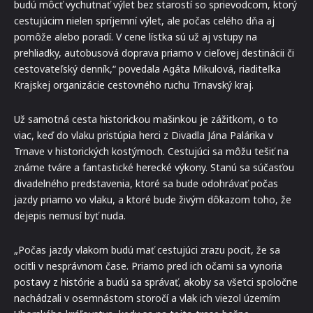
budú môcť vychutnať výlet bez starostí so sprievodcom, ktorý
cestujúcim nielen spríjemní výlet, ale počas celého dňa aj
pomôže alebo poradí. V cene lístka sú už aj vstupy na
prehliadky, autobusová doprava priamo v cieľovej destinácii či
cestovateľský denník,“ povedala Agáta Mikulová, riaditeľka
Krajskej organizácie cestovného ruchu Trnavský kraj.
Už samotná cesta historickou mašinkou je zážitkom, o to
viac, keď do vlaku pristúpia herci z Divadla Jána Palárika v
Trnave v historických kostýmoch. Cestujúci sa môžu tešiť na
známe tváre a fantastické herecké výkony. Stanú sa súčasťou
divadelného predstavenia, ktoré sa bude odohrávať počas
jazdy priamo vo vlaku, a ktoré bude živým dôkazom toho, že
dejepis nemusí byť nuda.
„Počas jazdy vlakom budú mať cestujúci zrazu pocit, že sa
ocitli v nesprávnom čase. Priamo pred ich očami sa vynoria
postavy z histórie a budú sa správať, akoby sa všetci spoločne
nachádzali v osemnástom storočí a vlak ich viezol územím