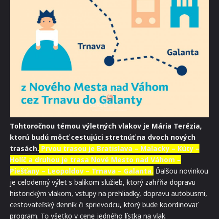
Tohtoročnou témou výletných vlakov je Mária Terézia,
ktorú budú môcť cestujúci stretnúť na dvoch nových
trasách.
Prvou trasou je Bratislava – Malacky – Kúty –
Holíč a druhou je trasa Nové Mesto nad Váhom –
Piešťany – Leopoldov – Trnava – Galanta.
Ďalšou novinkou
je celodenný výlet s balíkom služieb, ktorý zahŕňa dopravu
historickým vlakom, vstupy na prehliadky, dopravu autobusmi,
cestovateľský denník či sprievodcu, ktorý bude koordinovať
program. To všetko v cene jedného lístka na vlak.