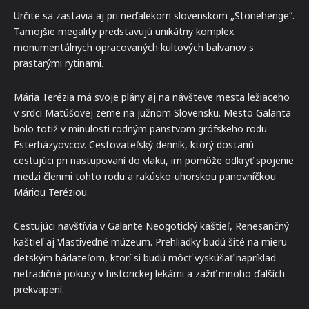
Určite sa zastavia aj pri neďalekom slovenskom „Stonehenge“.
Tamojšie megality predstavujú unikátny komplex
monumentálnych opracovaných kultových balvanov s
prastarými rytinami.
Mária Terézia má svoje plány aj na návšteve mesta ležiaceho
v srdci Matúšovej zeme na južnom Slovensku. Mesto Galanta
bolo totiž v minulosti rodným panstvom grófskeho rodu
Esterházyovcov. Cestovateľský denník, ktorý dostanú
cestujúci pri nastupovaní do vlaku, im pomôže odkryť spojenie
medzi členmi tohto rodu a rakúsko-uhorskou panovníčkou
Máriou Teréziou.
Cestujúci navštívia v Galante Neogotický kaštieľ, Renesančný
kaštieľ aj Vlastivedné múzeum. Prehliadky budú šité na mieru
detským bádateľom, ktorí si budú môcť vyskúšať napríklad
netradičné pokusy v historickej lekárni a zažiť mnoho ďalších
prekvapení.