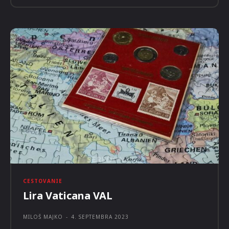
CESTOVANIE
Zážitkové prehliadky Piešťan už aj
v rodnom jazyku Ľudovíta Wintera
REDAKCIA NAEXPEDÍCIU
-
12. SEPTEMBRA 2023