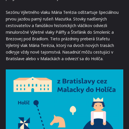
Sezónu Výletného vlaku Mária Terézia odštartuje špeciálnou
prvou jazdou parný rušeň Mazutka. Stovky nadšených
cestovateľov a fanúšikov historických vláčikov odviezli
minuloročné Výletné vlaky Pálffy a Štefánik do Smoleníc a
Brezovej pod Bradlom. Tieto prázdniny preberá štafetu
Výletný vlak Mária Terézia, ktorý na dvoch nových trasách
odkryje vždy nové tajomstvá. Nasadnúť môžu cestujúci v
Bratislave alebo v Malackách a odviezť sa do Holíča.