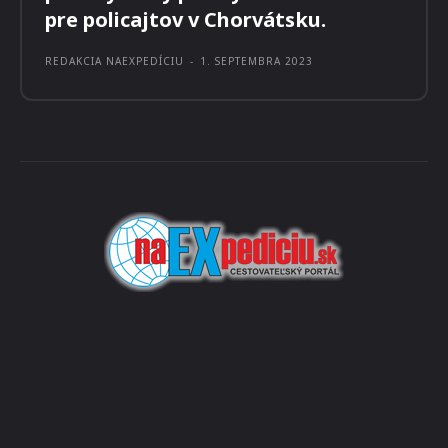
BEZPEČNOSŤ
Stratené deti so šťastným koncom,
zabudnuté doklady či pofidérne
pokuty. Taký pestrý bol záver leta
pre policajtov v Chorvátsku.
REDAKCIA NAEXPEDÍCIU
-
1. SEPTEMBRA 2023