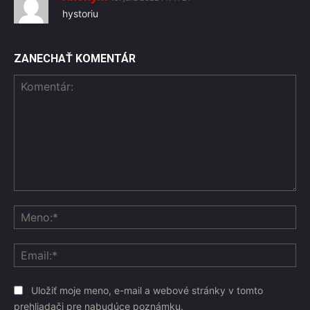
hystoriu
ZANECHAŤ KOMENTÁR
Komentár:
Me
Ema
Uložiť moje meno, e-mail a webové stránky v tomto
prehliadači pre nabudúce poznámku.