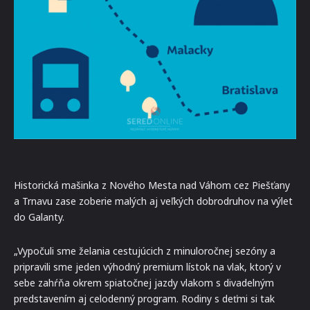
Historická mašinka z Nového Mesta nad Váhom cez Piešťany
a Trnavu zase zoberie malých aj veľkých dobrodruhov na výlet
do Galanty.
„Vypočuli sme želania cestujúcich z minuloročnej sezóny a
pripravili sme jeden výhodný premium lístok na vlak, ktorý v
sebe zahŕňa okrem spiatočnej jazdy vlakom s divadelným
predstavením aj celodenný program. Rodiny s deťmi si tak