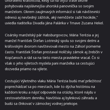
Uhorského kráľovstva, kedy sa na tejto trase bežne
pohybovala najslávnejšia uhorská panovníčka so svojim
manželom. Okrem zaujímavých informácií si tak návštevníci
odnesú aj nevšedný zážitok, aký nemôžete zažiť hocikde,“
uviedla riaditeľka Divadla Jána Palárika v Trnave Zuzana Hekel.
Cisársky manželský pár Habsburgovcov, Mária Terézia a jej
manžel František Štefan Lotrinský spolu so svojimi deťmi a
kráľovským dvorom navštevovali mesto na Záhorí pomerne
často. František Štefan prestaval Holíčsky zámok aj žrebčín v
Kopčanoch a rád sa na tieto miesta pravidelne vracal. Čo si
však o jeho výletoch myslela pani manželka sa cestujúci
dozvedia priamo na výlete.
Cestujúci Výletného vlaku Mária Terézia budú mať príležitosť
poprechádzať sa po miestach, kde to dýcha históriou na
každom kroku a nájsť odpovede na otázky, ktoré nájdu v
cestovateľskom denníku. Navštívia aj bylinkovú záhradu a
budú sa člnkovať v zámockej vodnej priekope.