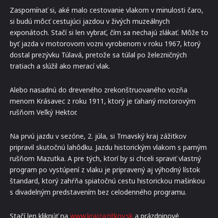
Zaspomínať si, aké malo cestovanie vlakom v minulosti čaro,
si budú môcť cestujúci jazdou v živých muzeálnych
exponátoch. Stačí si len vybrať, čím sa nechajú zlákať. Môže to
byť jazda v motorovom vozni vyrobenom v roku 1967, ktorý
dostal prezývku Túlavá, pretože sa túlal po železničných
tratiach a slúžil ako merací vlak.
Alebo nasadnú do dreveného zrekonštruovaného vozňa
menom Krásavec z roku 1911, ktorý je ťahaný motorovým
rušňom Veľký Hektor.
Na prvú jazdu v sezóne, 2. júla, si Trnavský kraj zážitkov
pripravil skutočnú lahôdku. Jazdu historickým vlakom s parným
rušňom Mazutka. A pre tých, ktorí by si chceli spraviť vlastný
program po vystúpení z vlaku je pripravený aj výhodný lístok
štandard, ktorý zahŕňa spiatočnú cestu historickou mašinkou
s divadelným predstavením bez celodenného programu.
Stačí len kliknúť na
www.krajzazitkov.sk
a prázdninové