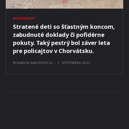
BEZPEČNOSŤ
Stratené deti so šťastným koncom,
zabudnuté doklady či pofidérne
pokuty. Taký pestrý bol záver leta
pre policajtov v Chorvátsku.
REDAKCIA NAEXPEDÍCIU
-
1. SEPTEMBRA 2023