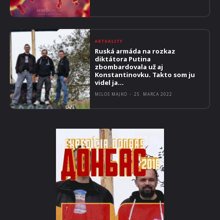
AKTUALITY
Ruská armáda na rozkaz
diktátora Putina
zbombardovala už aj
Konstantinovku. Takto som ju
videl ja…
MILOŠ MAJKO
-
25. MARCA 2022