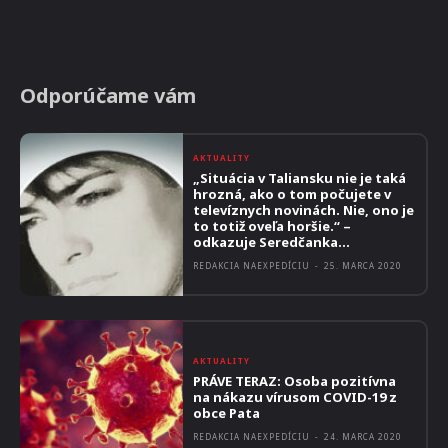
Odporúčame vám
AKTUALITY
„Situácia v Taliansku nie je taká
hrozná, ako o tom počujete v
televíznych novinách. Nie, ono je
to totiž oveľa horšie.“ –
odkazuje Seredčanka...
REDAKCIA NAEXPEDÍCIU
-
25. MARCA 2020
AKTUALITY
PRÁVE TERAZ: Osoba pozitívna
na nákazu vírusom COVID-19 z
obce Pata
REDAKCIA NAEXPEDÍCIU
-
24. MARCA 2020