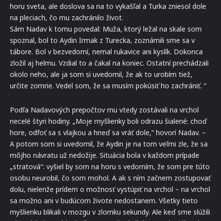
horu sveta, ale doslova sa na to vykašľal a Turka zniesol dole
na pleciach, čo mu zachránilo život.
Sám Nadav k tomu povedal: Muža, ktorý ležal na skale som
spoznal, bol to Aydin Irmak z Turecka, zoznámili sme sa v
tábore. Bol v bezvedomí, nemal rukavice ani kyslík. Dokonca
zložil aj helmu. Vzdial to a čakal na koniec. Ostatní prechádzali
okolo neho, ale ja som si uvedomil, že ak to urobím tiež,
určite zomrie. Vedel som, že sa musím pokúsiť ho zachrániť. “
Podľa Nadavových prepočtov mu vtedy zostávali na vrchol
necelé štyri hodiny. „Moje myšlienky boli odrazu šialené: choď
hore, odfoť sa s vlajkou a hneď sa vráť dole,“ hovorí Nadav. –
A potom som si uvedomil, že Aydin je na tom veľmi zle, že sa
môjho návratu už nedožije. Situácia bola v každom prípade
„stratová“: vyšiel by som na horu s vedomím, že som pre túto
osobu neurobil, čo som mohol. A ak s ním začnem zostupovať
dolu, nielenže prídem o možnosť vystúpiť na vrchol – na vrchol
sa možno ani v budúcom živote nedostanem. Všetky tieto
myšlienku blikali v mozgu v zlomku sekundy. Ale keď sme slúžili