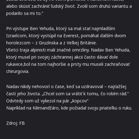
alebo skúsiť zachrániť ľudský život. Zvolil som druhú variantu a
podarilo sa mi to.“
Pri výstupe Ben Yehuda, ktorý sa mal stať najmladším
Izraelcom, ktorý vystúpil na Everest, pomáhal ďalším dvom
horolezcom – z Gruzínska a z Veľkej Británie.
Všetci traja alpinisti mali značné omrzliny. Nadav Ben Yehuda,
ktorý musel pri svojej záchrannej akcii často dávať dole
rukavice,bol na tom najhoršie a prsty mu museli zachraňovať
chirurgovia.
Nadav nikdy nehovorí o čase, keď sa uzdravoval – najťažšej
časti jeho života. „Chcel som sa vrátiť k tomu, čo robím rád.“
Odvtedy som už vyliezol na pár „kopcov“
Napríklad na Kilimandžáro, kde požiadal svoju priateľku o ruku.
Zdroj: FB