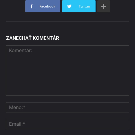
Facebook
Twitter
ZANECHAŤ KOMENTÁR
Komentár:
Me
Ema