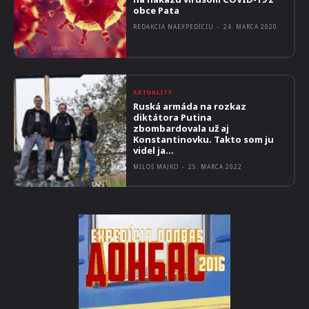
obce Pata
REDAKCIA NAEXPEDÍCIU
-
24. MARCA 2020
AKTUALITY
Ruská armáda na rozkaz
diktátora Putina
zbombardovala už aj
Konstantinovku. Takto som ju
videl ja…
MILOŠ MAJKO
-
25. MARCA 2022