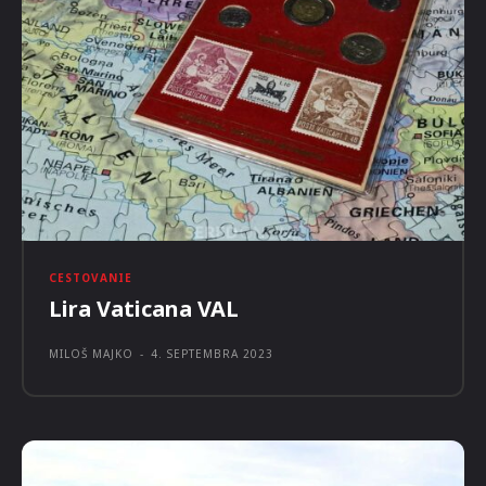
CESTOVANIE
Zážitkové prehliadky Piešťan už aj
v rodnom jazyku Ľudovíta Wintera
REDAKCIA NAEXPEDÍCIU
-
12. SEPTEMBRA 2023