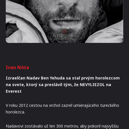
Ivan Nôta
Izraelčan Nadav Ben Yehuda sa stal prvým horolezcom
na svete, ktorý sa preslávil tým, že NEVYLIEZOL na
Everest
V roku 2012 cestou na vrchol zazrel umierajúceho tureckého
horolezca.
Nadavovi zostávalo už len 300 metrov, aby pokoril najvyššiu