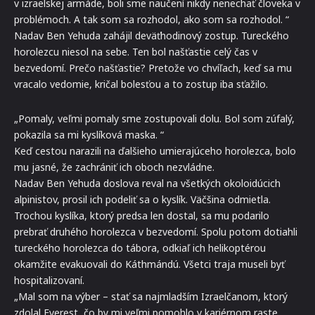
v izraelskej armáde, boli sme naučení nikdy nenechať človeka v
problémoch. A tak som sa rozhodol, ako som sa rozhodol. “
Nadav Ben Yehuda zahájil deväťhodinový zostup. Tureckého
horolezcu niesol na sebe. Ten bol našťastie celý čas v
bezvedomí. Prečo našťastie? Pretože vo chvíľach, keď sa mu
vracalo vedomie, kričal bolesťou a to zostup iba sťažilo.
„Pomaly, veľmi pomaly sme zostupovali dolu. Bol som zúfalý,
pokazila sa mi kyslíková maska. “
Keď cestou narazili na ďalšieho umierajúceho horolezca, bolo
mu jasné, že zachrániť ich oboch nezvládne.
Nadav Ben Yehuda doslova reval na všetkých okoloidúcich
alpinistov, prosil ich podeliť sa o kyslík. Väčšina odmietla.
Trochou kyslíka, ktorý predsa len dostal, sa mu podarilo
prebrať druhého horolezca v bezvedomí. Spolu potom dotiahli
tureckého horolezca do tábora, odkiaľ ich helikoptérou
okamžite evakuovali do Káthmándú. Všetci traja museli byť
hospitalizovaní.
„Mal som na výber – stať sa najmladším Izraelčanom, ktorý
zdolal Everest, čo by mi veľmi pomohlo v kariérnom raste,