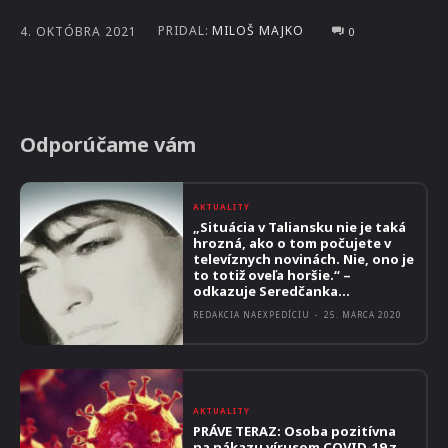
PRIDAL:
MILOŠ MAJKO
4. OKTÓBRA 2021
0
Odporúčame vám
AKTUALITY
„Situácia v Taliansku nie je taká
hrozná, ako o tom počujete v
televíznych novinách. Nie, ono je
to totiž oveľa horšie.“ –
odkazuje Seredčanka...
REDAKCIA NAEXPEDÍCIU
-
25. MARCA 2020
AKTUALITY
PRÁVE TERAZ: Osoba pozitívna
na nákazu vírusom COVID-19 z