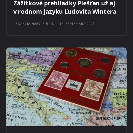
Prečítajte si aj:
CESTOVANIE
Zážitkové prehliadky Piešťan už aj
v rodnom jazyku Ľudovíta Wintera