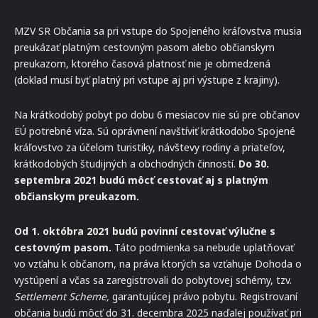
MZV SR Občania sa pri vstupe do Spojeného kráľovstva musia
preukázať platným cestovným pasom alebo občianskym
preukazom, ktorého časová platnosť nie je obmedzená
(doklad musí byť platný pri vstupe aj pri výstupe z krajiny).
Na krátkodobý pobyt po dobu 6 mesiacov nie sú pre občanov
EÚ potrebné víza. Sú oprávnení navštíviť krátkodobo Spojené
kráľovstvo za účelom turistiky, návštevy rodiny a priateľov,
krátkodobých študijných a obchodných činností.
Do 30.
septembra 2021 budú môcť cestovať aj s platným
občianskym preukazom.
Od 1. októbra 2021 budú povinní cestovať výlučne s
cestovným pasom.
Táto podmienka sa nebude uplatňovať
vo vzťahu k občanom, na práva ktorých sa vzťahuje Dohoda o
vystúpení a včas sa zaregistrovali do pobytovej schémy, tzv.
Settlement Scheme,
garantujúcej právo pobytu. Registrovaní
občania budú môcť do 31. decembra 2025 naďalej používať pri