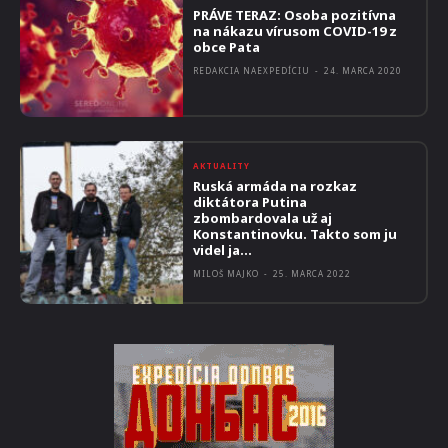
PRÁVE TERAZ: Osoba pozitívna
na nákazu vírusom COVID-19 z
obce Pata
REDAKCIA NAEXPEDÍCIU
-
24. MARCA 2020
AKTUALITY
Ruská armáda na rozkaz
diktátora Putina
zbombardovala už aj
Konstantinovku. Takto som ju
videl ja…
MILOŠ MAJKO
-
25. MARCA 2022