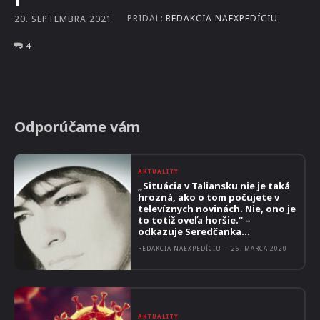
PRIDAL:
REDAKCIA NAEXPEDÍCIU
20. SEPTEMBRA 2021
4
Odporúčame vám
AKTUALITY
„Situácia v Taliansku nie je taká
hrozná, ako o tom počujete v
televíznych novinách. Nie, ono je
to totiž oveľa horšie.“ –
odkazuje Seredčanka...
REDAKCIA NAEXPEDÍCIU
-
25. MARCA 2020
AKTUALITY