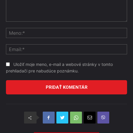
Komentár:
Me
Ema
Uložiť moje meno, e-mail a webové stránky v tomto
prehliadači pre nabudúce poznámku.