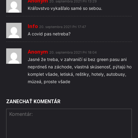
Anonym
20. septembra 2021 Pri 13:29
Kráľovstvo vykašľalo samé so sebou.
Info
20. septembra 2021 Pri 17:47
A covid pas netreba?
Anonym
20. septembra 2021 Pri 18:04
Jasné že treba, v zahraničí si bez green pasu ani
neprdneš na záchode, vlastná skúsenosť, pýtajú ho
komplet všade, letiská, reštiky, hotely, autobusy,
múzeá, proste všade
ZANECHAŤ KOMENTÁR