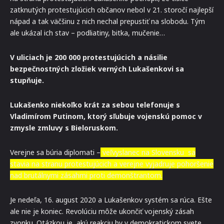
zatknutých protestujúcich občanov nebol v 21. storočí najlepší
nápad a tak väčšinu z nich nechal prepustiť na slobodu. Tým
ale ukázal ich stav – podliatiny, bitka, mučenie…
V uliciach je 200 000 protestujúcich a násilie
bezpečnostných zložiek verných Lukašenkovi sa
stupňuje.
Lukašenko niekoľko krát za sebou telefonuje s
Vladimírom Putinom, ktorý sľubuje vojenskú pomoc v
zmysle zmluvy s Bieloruskom.
Verejne sa búria diplomati –
veľvyslanec na Slovensku sa
stavia na stranu protestujúcich a verejne vyjadruje pohoršenie
nad brutálnymi zásahmi proti demonštrantom.
Je nedeľa, 16. august 2020 a Lukašenkov systém sa rúca. Ešte
ale nie je koniec. Revolúciu môže ukončiť vojenský zásah
zvonku. Otázkou je, akú reakciu by v demokratickom svete