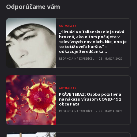
Odporúčame vám
AKTUALITY
„Situácia v Taliansku nie je taká
hrozná, ako o tom počujete v
televíznych novinách. Nie, ono je
to totiž oveľa horšie.“ –
odkazuje Seredčanka...
REDAKCIA NAEXPEDÍCIU
-
25. MARCA 2020
AKTUALITY
PRÁVE TERAZ: Osoba pozitívna
na nákazu vírusom COVID-19 z
obce Pata
REDAKCIA NAEXPEDÍCIU
-
24. MARCA 2020