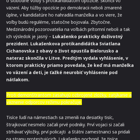
o slobodné voľby s protikandidátom opozície. Skončil vo
väzení. Aby túžby opozície po demokracii neboli zmarené
úplne, v kandidatúre ho nahradila manželka a vo viere, že
voľby budú regulérne, statočne bojovala. Zbytočne.
Medzinárodní pozorovatelia na voľbách prítomní neboli a tak
ich výsledok je jasný –
Lukašenko prakticky doživotný
prezident
.
Lukašenkova protikandidátka Sviatlana
Cichanovska z obavy o život opustila Bielorusko a
nateraz skončila v Litve. Predtým vydala vyhlásenie, v
ktorom prakticky priamo povedala, že keď má manželka
vo väzení a deti, je ťažké neurobiť vyhlásenie pod
nátlakom.
Proti demonštrantom zasahujú ozbrojené zložky, zatýkanie a
väznenie odporcov režimu pokračuje.
Tisíce ľudí na námestiach sa zmenili na desiatky tisíc,
štrajkovať nesmelo začali prvé podniky. Prví vojaci si začali
strhávať výložky, prví policajti a štátni zamestnanci sa pridali
na stranu protestujúcich. Lukašenko pochopil, že tisíce