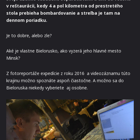
v reštaurácii, kedy 4 a pol kilometra od prestretého
stola prebieha bombardovanie a streľba je tam na
dennom poriadku.
Je to dobre, alebo zle?
Aké je vlastne Bielorusko, ako vyzerá jeho hlavné mesto
Minsk?
Z fotoreportáže expedície z roku 2016 a videozáznamu túto
krajinu možno spoznáte aspoň čiastočne. A možno sa do
Bieloruska niekedy vyberiete aj osobne.