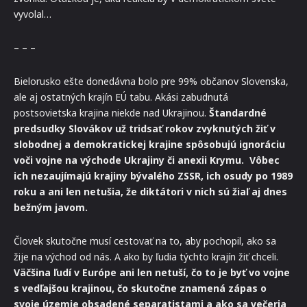
vyvolal…
– – –
Bielorusko ešte donedávna bolo pre 99% občanov Slovenska,
ale aj ostatných krajín EÚ tabu. Akási zabudnutá
postsovietska krajina niekde nad Ukrajinou.
Štandardné
predsudky Slovákov už tridsať rokov zvyknutých žiť v
slobodnej a demokratickej krajine spôsobujú ignoráciu
voči vojne na východe Ukrajiny či anexii Krymu. Vôbec
ich nezaujímajú krajiny bývalého ZSSR, ich osudy po 1989
roku a ani len netušia, že diktátori v nich sú žiaľ aj dnes
bežným javom.
Človek skutočne musí cestovať na to, aby pochopil, ako sa
žije na východ od nás. A ako by ľudia týchto krajín žiť chceli.
Väčšina ľudí v Európe ani len netuší, čo to je byť vo vojne
s vedľajšou krajinou, čo skutočne znamená zápas o
svoje územie obsadené separatistami a ako sa večeria