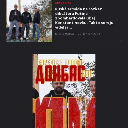
AKTUALITY
Ruská armáda na rozkaz
diktátora Putina
zbombardovala už aj
Konstantinovku. Takto som ju
videl ja…
MILOŠ MAJKO
-
25. MARCA 2022