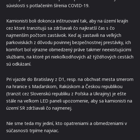
súvislosti s potlačením šírenia COVID-19.
Kamionisti boli dokonca inštruovaní tak, aby na území krajín
cez ktoré tranzitujú sa zdržiavali čo najkratší čas s čo
najmenším počtom zastávok. Keď aj zastavili na veľkých
parkoviskách z dôvodu povinnej bezpečnostnej prestávky, ich
komfort bol výrazne obmedzený práve takmer neexistujúcimi
službami, na ktoré pri niekoľkodňových až týždňových cestách
sú odkázaní.
Pri vjazde do Bratislavy z D1, resp. na obchvat mesta smerom
na hranice s Maďarskom, Rakúskom a Českou republikou
(tranzit cez Slovenskú republiku z Poľska a Ukrajiny) je ešte
stále na veľkom LED paneli upozornenie, aby sa kamionisti na
území SR zdržiavali čo najmenej.
Nie sme teda my jediní, kto opatreniami a obmedzeniami v
súčasnosti trpíme najviac.