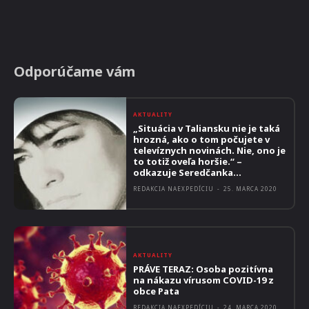
Odporúčame vám
AKTUALITY
„Situácia v Taliansku nie je taká
hrozná, ako o tom počujete v
televíznych novinách. Nie, ono je
to totiž oveľa horšie.“ –
odkazuje Seredčanka...
REDAKCIA NAEXPEDÍCIU
-
25. MARCA 2020
AKTUALITY
PRÁVE TERAZ: Osoba pozitívna
na nákazu vírusom COVID-19 z
obce Pata
REDAKCIA NAEXPEDÍCIU
-
24. MARCA 2020