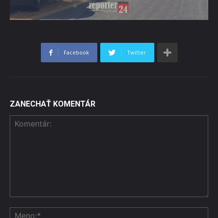
Facebook
Twitter
ZANECHAŤ KOMENTÁR
Komentár:
Me