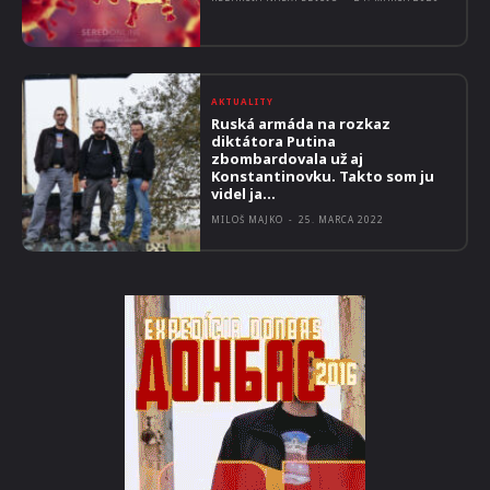
AKTUALITY
Ruská armáda na rozkaz
diktátora Putina
zbombardovala už aj
Konstantinovku. Takto som ju
videl ja…
MILOŠ MAJKO
-
25. MARCA 2022