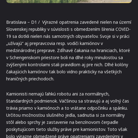
Bratislava – D1 / Výrazné opatrenia zavedené nielen na území
Slovenskej republiky v súvislosti s obmedzením šírenia COVID-
19 sa dotkli nielen nás samotných obyvateľov. Svoje si v práci
„užívajú“ aj prepravcovia resp. vodiči kamiónov v
medzinárodnej preprave. Zdĺhavé čakania na hraniciach, ktoré
v Schengenskom priestore boli na dlhé roky minulosťou sa
zvýšenými kontrolami stali pravidlom aj pre nich. Dlhé kolóny
čakajúcich kamiónov tak bolo vidno prakticky na všetkých
hraničných priechodoch.
Kamionisti nemajú ľahkú robotu ani za normálnych,
štandardných podmienok. Väčšinou sa stravujú a aj voľný čas
trávia priamo v kamiónoch a to vrátane odpočinku a spánku.
Určitou možnosťou slušného jedla, sadnutia si za normálny
stôl alebo sprchy je zastavenie na benzínovom čerpadle
poskytujúcom tieto služby práve pre kamionistov. Toto však
bolo výrazne obmedzené práve opatreniami zavedenými v