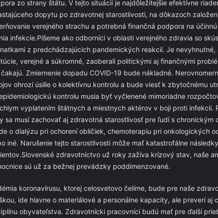
ora zo strany štátu. V tejto situácii je najdôležitejšie efektívne riade
astajúceho dopytu po zdravotnej starostlivosti, na dôkazoch založe
erňovanie verejného strachu a potrebná finančná podpora na účinnú
enia infekcie.Píšeme ako odborníci v oblasti verejného zdravia so skú
natkami z predchádzajúcich pandemických reakcií. Je nevyhnutné, 
titúcie, verejné a súkromné, zaoberali politickými aj finančnými probl
 čakajú. Zmiernenie dopadu COVID-19 bude nákladné. Nerovnomern
ojov ohrozí úsilie o kolektívnu kontrolu a bude viesť k zbytočnému utr
epidemiologickú kontrolu musia byť vyčlenené mimoriadne rozpočto
ýchlym vyplatením štátnych a miestnych aktérov v boji proti infekcii. 
zy sa musí zachovať aj zdravotná starostlivosť pre ľudí s chronickým 
ide o dialýzu pri ochorení obličiek, chemoterapiu pri onkologických 
bo iné. Narušenie tejto starostlivosti môže mať katastrofálne následk
ientov.Slovenské zdravotníctvo už roky zažíva krízový stav, naše a
ocnice sú už za bežnej prevádzky poddimenzované.
démia koronavírusu, ktorej celosvetovo čelíme, bude pre naše zdrav
škou, ide hlavne o materiálové a personálne kapacity, ale preverí aj 
ciplínu obyvateľstva. Zdravotnícki pracovníci budú mať pre ďalší prie