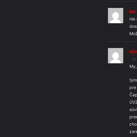
Na 
nie
dos
Mož
Výz
11
My,
tým
pre
Čap
ÚVZ
súv
pre
cho
zar