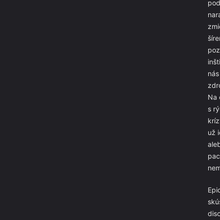
podp
nar
zmi
šír
poz
inš
nás
zdr
Na 
s r
krí
už 
ale
pac
nem
Epi
skú
dis