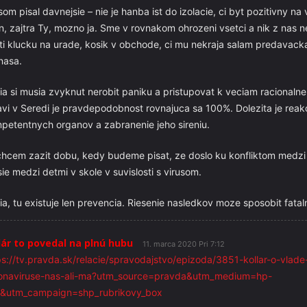
som pisal davnejsie – nie je hanba ist do izolacie, ci byt pozitivny na 
on, zajtra Ty, mozno ja. Sme v rovnakom ohrozeni vsetci a nik z nas n
ti klucku na urade, kosik v obchode, ci mu nekraja salam predavacka 
nasa.
ia si musia zvyknut nerobit paniku a pristupovat k veciam racionalne.
avi v Seredi je pravdepodobnost rovnajuca sa 100%. Dolezita je reak
petentnych organov a zabranenie jeho sireniu.
hcem zazit dobu, kedy budeme pisat, ze doslo ku konfliktom medzi l
sie medzi detmi v skole v suvislosti s virusom.
ia, tu existuje len prevencia. Riesenie nasledkov moze sposobit fata
lár to povedal na plnú hubu
11. marca 2020 Pri 7:12
ps://tv.pravda.sk/relacie/spravodajstvo/epizoda/3851-kollar-o-vlade
onaviruse-nas-ali-ma?utm_source=pravda&utm_medium=hp-
&utm_campaign=shp_rubrikovy_box