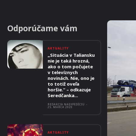
Odporúčame vám
AKTUALITY
„Situácia v Taliansku
nie je taká hrozná,
ako o tom počujete
v televíznych
novinách. Nie, ono je
to totiž oveľa
horšie.“ – odkazuje
Seredčanka...
REDAKCIA NAEXPEDÍCIU
-
25. MARCA 2020
AKTUALITY