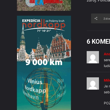
Zdie
6 KOME
An
ser
lud
Mil
Je 
seb
POZ