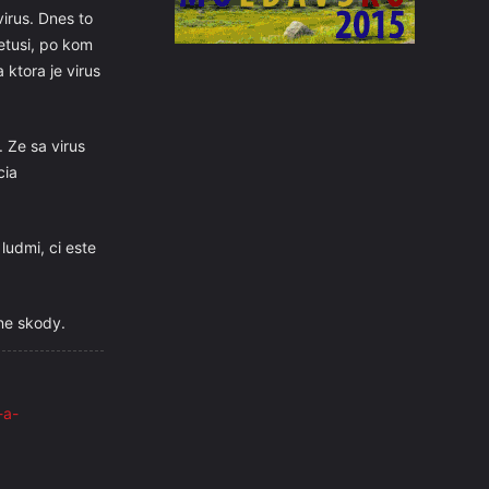
virus. Dnes to
etusi, po kom
ktora je virus
 Ze sa virus
cia
udmi, ci este
lne skody.
-a-