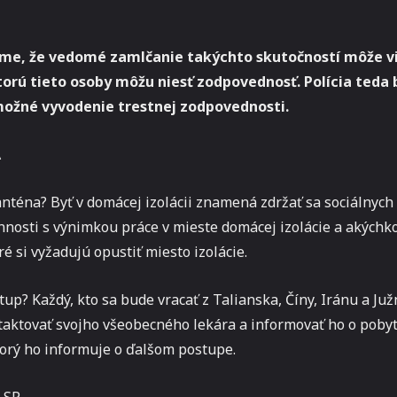
me, že vedomé zamlčanie takýchto skutočností môže vi
torú tieto osoby môžu niesť zodpovednosť. Polícia teda
ožné vyvodenie trestnej zodpovednosti.
A
nténa? Byť v domácej izolácii znamená zdržať sa sociálnych
nnosti s výnimkou práce v mieste domácej izolácie a akýchk
ré si vyžadujú opustiť miesto izolácie.
tup? Každý, kto sa bude vracať z Talianska, Číny, Iránu a Južn
aktovať svojho všeobecného lekára a informovať ho o pobyt
torý ho informuje o ďalšom postupe.
a SR