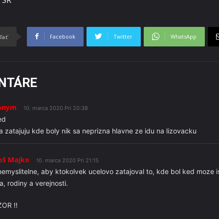
Facebook
Twitter
WhatsApp
ľať
NTÁRE
onym
10. marca 2020 Pri 20:38
ed
ia zatajuju kde boly nik sa neprizna hlavne ze idu na lizovacku
oš Majko
10. marca 2020 Pri 21:15
nemyslitelne, aby ktokolvek ucelovo zatajoval to, kde bol ked moze i
a, rodiny a verejnosti.
OR !!