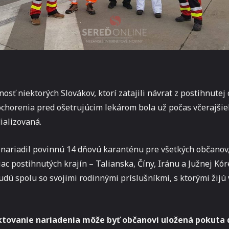
sť niektorých Slovákov, ktorí zatajili návrat z postihnutej 
chorenia pred ošetrujúcim lekárom bola už počas včerajši
ializovaná.
 nariadil povinnú 14 dňovú karanténu pre všetkých občanov,
iac postihnutých krajín – Talianska, Číny, Iránu a Južnej Kór
dú spolu so svojimi rodinnými príslušníkmi, s ktorými žijú
tovanie nariadenia môže byť občanovi uložená pokuta 