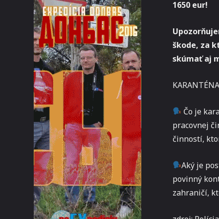
1650 eur!
Upozorňuje
škode, za k
skúmať aj m
KARANTÉN
Čo je kara
pracovnej či
činností, kto
Aký je pos
povinný kont
zahraničí, k
zdroj: Políci