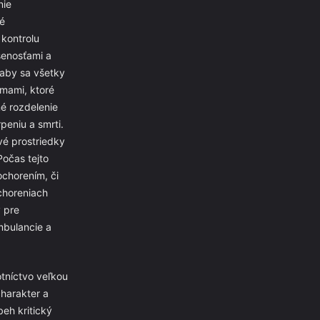
nie
né
 kontrolu
senosťami a
aby sa všetky
émami, ktoré
é rozdelenie
peniu a smrti.
vé prostriedky
Počas tejto
ochorením, či
ochoreniach
y pre
mbulancie a
otníctvo veľkou
charakter a
beh kritický