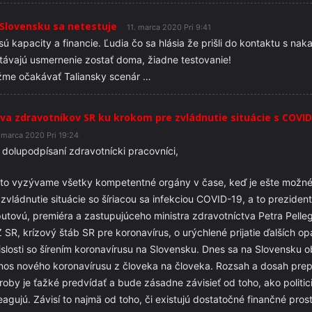
Slovensku sa netestuje
11. marca 2020 Pri 9:41
 sú kapacity a financie. Ľudia čo sa hlásia že prišli do kontaktu s na
távajú usmernenie zostať doma, žiadne testovanie!
me očakávať Taliansky scenár …
va zdravotníkov SR ku krokom pre zvládnutie situácie s COVID
. marca 2020 Pri 19:24
 dolupodpísaní zdravotnícki pracovníci,
to vyzývame všetky kompetentné orgány v čase, keď je ešte možné 
 zvládnutie situácie so šíriacou sa infekciou COVID-19, a to prezide
utovú, premiéra a zastupujúceho ministra zdravotníctva Petra Pelleg
 SR, krízový štáb SR pre koronavírus, o urýchlené prijatie ďalších op
islosti so šírením koronavírusu na Slovensku. Dnes sa na Slovensku ob
nos nového koronavírusu z človeka na človeka. Rozsah a dosah pre
roby je ťažké predvídať a bude zásadne závisieť od toho, ako politic
eagujú. Závisí to najmä od toho, či existujú dostatočné finančné pros