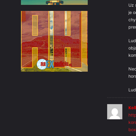
Uz 
je 
chy
pre
Lud
obj
kom
Nec
hor
Lud
Kol
htt
kor
box