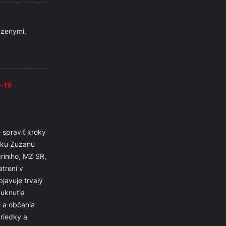
kazenymi,
-19
spraviť kroky
ntku Zuzanu
riniho, MZ SR,
atrení v
javuje trvalý
puknutia
i a občania
triedky a