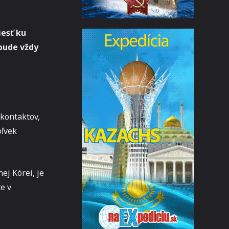
esť ku
 bude vždy
 kontaktov,
oľvek
ej Kórei, je
e v