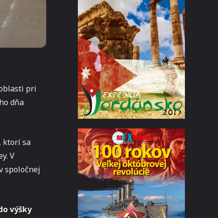
oblasti pri
eho dňa
 ktorí sa
ey. V
v spoločnej
do výšky