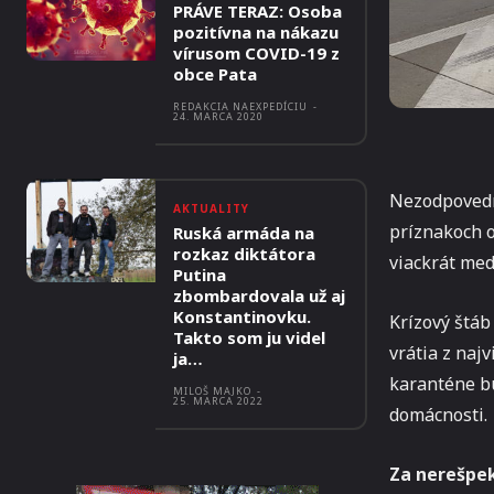
PRÁVE TERAZ: Osoba
pozitívna na nákazu
vírusom COVID-19 z
obce Pata
REDAKCIA NAEXPEDÍCIU
-
24. MARCA 2020
Nezodpovedno
AKTUALITY
príznakoch o
Ruská armáda na
rozkaz diktátora
viackrát med
Putina
zbombardovala už aj
Konstantinovku.
Krízový štáb
Takto som ju videl
vrátia z najv
ja…
karanténe bu
MILOŠ MAJKO
-
25. MARCA 2022
domácnosti.
Za nerešpek