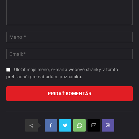
Komentár:
Me
Ema
Uložiť moje meno, e-mail a webové stránky v tomto
prehliadači pre nabudúce poznámku.