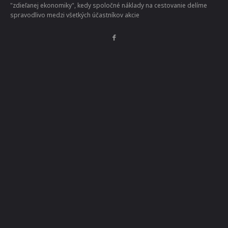
zabudnuté doklady či pofidérne
pokuty. Taký pestrý bol záver leta
pre policajtov v Chorvátsku.
REDAKCIA NAEXPEDÍCIU
-
1. SEPTEMBRA 2023
Cestovanie po svete za prijateľné ceny s maximálnym využitím
"zdieľanej ekonomiky", kedy spoločné náklady na cestovanie delíme
spravodlivo medzi všetkých účastníkov akcie