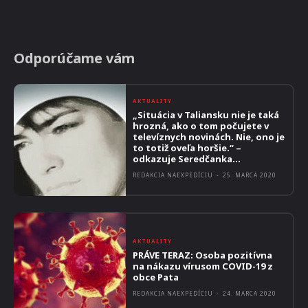
Odporúčame vám
AKTUALITY
„Situácia v Taliansku nie je taká
hrozná, ako o tom počujete v
televíznych novinách. Nie, ono je
to totiž oveľa horšie.“ –
odkazuje Seredčanka...
REDAKCIA NAEXPEDÍCIU
-
25. MARCA 2020
AKTUALITY
PRÁVE TERAZ: Osoba pozitívna
na nákazu vírusom COVID-19 z
obce Pata
REDAKCIA NAEXPEDÍCIU
-
24. MARCA 2020