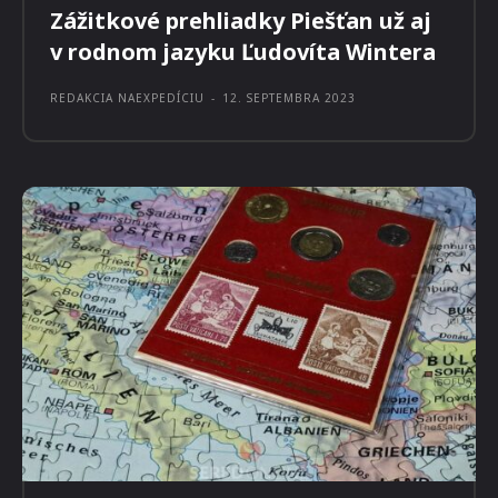
Prečítajte si aj:
CESTOVANIE
Zážitkové prehliadky Piešťan už aj
v rodnom jazyku Ľudovíta Wintera