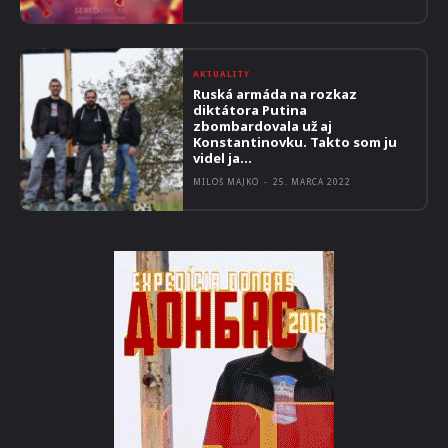
AKTUALITY
Ruská armáda na rozkaz
diktátora Putina
zbombardovala už aj
Konstantinovku. Takto som ju
videl ja…
MILOŠ MAJKO
-
25. MARCA 2022