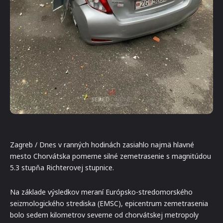
Zagreb / Dnes v ranných hodinách zasiahlo najmä hlavné
mesto Chorvátska pomerne silné zemetrasenie s magnitúdou
5.3 stupňa Richterovej stupnice.
Na základe výsledkov meraní Európsko-stredomorského
seizmologického strediska (EMSC), epicentrum zemetrasenia
bolo sedem kilometrov severne od chorvátskej metropoly